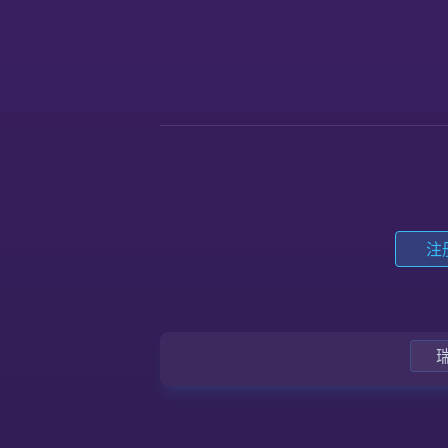
跳转到内容
天狮-天狮注册|代理|登录|官网
首页
公司背景
新闻简报
解决方案
沟通我们